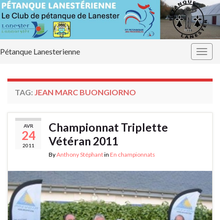
Pétanque Lanesterienne
Togg
navig
TAG:
JEAN MARC BUONGIORNO
Championnat Triplette
AVR
24
Vétéran 2011
2011
By
Anthony Stéphant
in
En championnats