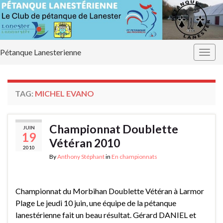
Pétanque Lanesterienne
Togg
navig
TAG:
MICHEL EVANO
Championnat Doublette
JUIN
19
Vétéran 2010
2010
By
Anthony Stéphant
in
En championnats
Championnat du Morbihan Doublette Vétéran à Larmor
Plage Le jeudi 10 juin, une équipe de la pétanque
lanestérienne fait un beau résultat. Gérard DANIEL et