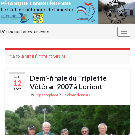
Pétanque Lanesterienne
Togg
navig
TAG:
ANDRÉ COLOMBIN
Demi-finale du Triplette
MAI
12
Vétéran 2007 à Lorient
2007
By
Régis Stéphant
in
En championnats